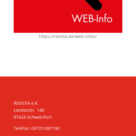
https://revista.de/web-infos/
KONTAKT
REVISTA e.K.
Londonstr. 14b
97424 Schweinfurt
Telefon: 09721/387190