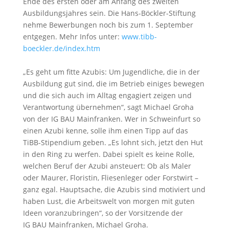
Ende des ersten oder am Anfang des zweiten
Ausbildungsjahres sein. Die Hans-Böckler-Stiftung
nehme Bewerbungen noch bis zum 1. September
entgegen. Mehr Infos unter:
www.tibb-
boeckler.de/index.htm
„Es geht um fitte Azubis: Um Jugendliche, die in der
Ausbildung gut sind, die im Betrieb einiges bewegen
und die sich auch im Alltag engagiert zeigen und
Verantwortung übernehmen“, sagt Michael Groha
von der IG BAU Mainfranken. Wer in Schweinfurt so
einen Azubi kenne, solle ihm einen Tipp auf das
TiBB-Stipendium geben. „Es lohnt sich, jetzt den Hut
in den Ring zu werfen. Dabei spielt es keine Rolle,
welchen Beruf der Azubi ansteuert: Ob als Maler
oder Maurer, Floristin, Fliesenleger oder Forstwirt –
ganz egal. Hauptsache, die Azubis sind motiviert und
haben Lust, die Arbeitswelt von morgen mit guten
Ideen voranzubringen“, so der Vorsitzende der
IG BAU Mainfranken, Michael Groha.