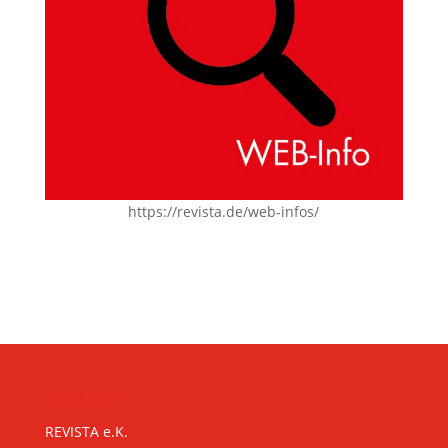
https://revista.de/web-infos/
KONTAKT
REVISTA e.K.