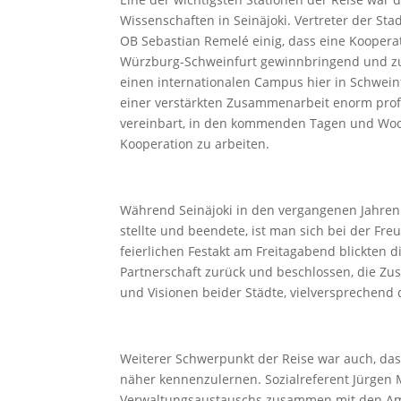
Wissenschaften in Seinäjoki. Vertreter der St
OB Sebastian Remelé einig, dass eine Kooper
Würzburg-Schweinfurt gewinnbringend und zuku
einen internationalen Campus hier in Schwei
einer verstärkten Zusammenarbeit enorm profit
vereinbart, in den kommenden Tagen und Woch
Kooperation zu arbeiten.
Während Seinäjoki in den vergangenen Jahren
stellte und beendete, ist man sich bei der Fr
feierlichen Festakt am Freitagabend blickten di
Partnerschaft zurück und beschlossen, die Zus
und Visionen beider Städte, vielversprechend
Weiterer Schwerpunkt der Reise war auch, das
näher kennenzulernen. Sozialreferent Jürgen
Verwaltungsaustauschs zusammen mit den Amts