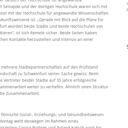
adt Seinäjoki und der dortigen Hochschule waren sich mit
ation mit der Hochschule für angewandte Wissenschaften
nftsweisend ist. „Gerade mit Blick auf die Pläne für
nfurt würden beide Städte und beide Hochschulen von
ieren“, ist sich Remelé sicher. Beide Seiten haben
en Kontakte herzustellen und intensiv an einer
 mehrere Städtepartnerschaften auf den Prüfstand
eundschaft zu Schweinfurt seiner Sache gewiss: Beim
e Vertreter beider Städte auf 35 Jahre erfolgreiche
ammenarbeit weiter zu vertiefen. Ähnlich seien Struktur
 die Zusammenarbeit.
 finnische Sozial-, Erziehungs- und Gesundheitswesen
 Montag weilt deswegen im Rahmen eines
leitern Corina Büttner und Roland Kotsch noch bis