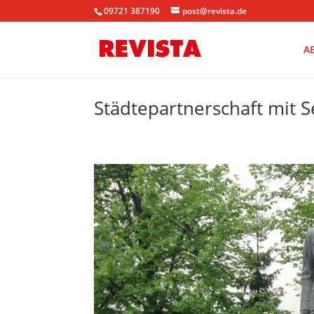
09721 387190
post@revista.de
A
Städtepartnerschaft mit S