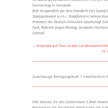
Donnerstag in Seinäjoki.
Bild: Gruppenfoto vor dem Standbild Carl Gustaf 
Staatspräsident (v.l.n.r. Stadtführerin Helena Koiv
Präsident der Deutsch-Finnischen Gesellschaft Sch
Funk, Referent Jürgen Montag, Seinäjokis Partner
Schmidl.
←
Kreisräte auf Tour zu den Landkreiseinrich
10. 
Zuverlässige Reinigungskraft 1 x wöchentlich 
Hier können Sie den kostenlosen E-Mail-Newsle
Wochentag die aktuellsten Meldungen per E-M