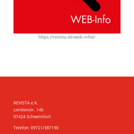
https://revista.de/web-infos/
KONTAKT
REVISTA e.K.
Londonstr. 14b
97424 Schweinfurt
Telefon: 09721/387190