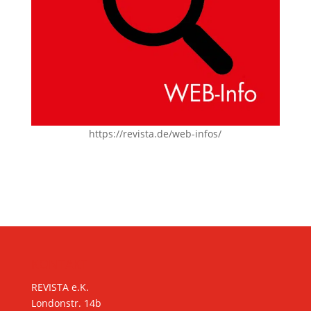
https://revista.de/web-infos/
KONTAKT
REVISTA e.K.
Londonstr. 14b