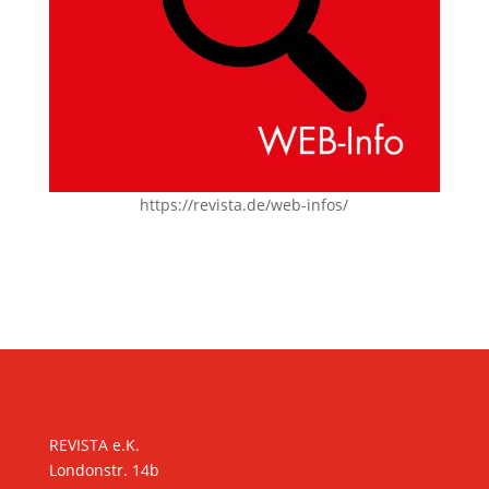
https://revista.de/web-infos/
KONTAKT
REVISTA e.K.
Londonstr. 14b