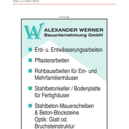
09727/907891
Anzeige