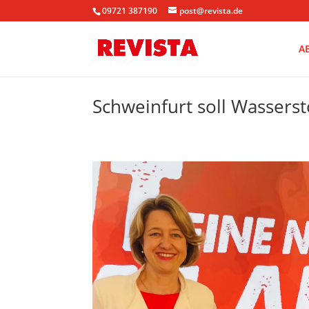
09721 387190
post@revista.de
A
Schweinfurt soll Wassers