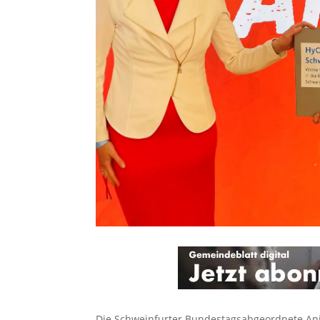
Die Schweinfurter Bundestagsabgeordnete An