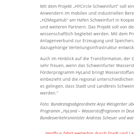
Mit dem Projekt „HYCircle Schweinfurt“ soll e
Anwendern im mobilen und industriellen Bereic
„H2MegaHub“ am Hafen Schweinfurt in Kooper
und weiteren Partnern. Das Projekt soll von 
wissenschaftlich begleitet werden. Mit dem P
Anlagenverbund zur Erzeugung und Speicheru
dazugehörige Verteilungsinfrastruktur entwick
Auch im Hinblick auf die Transformation, der
sehr freuen, wenn das Schweinfurter Wasserst
Förderprogramm HyLand bringt Wasserstoffanwe
einbezieht und die regional unterschiedliche
es gelingen, dass Stadt und Landkreis Schwein
werden.“
Foto: Bundestagsabgeordnete Anja Weisgerber übe
Programm „HyLand – Wasserstoffregionen in Deut
Bundesverkehrsminister Andreas Scheuer und war
←
Impfbus fährt weiterhin durch Stadt und La