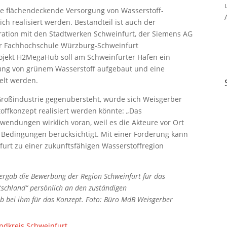
ine flächendeckende Versorgung von Wasserstoff-
h realisiert werden. Bestandteil ist auch der
ation mit den Stadtwerken Schweinfurt, der Siemens AG
der Fachhochschule Würzburg-Schweinfurt
rojekt H2MegaHub soll am Schweinfurter Hafen ein
ng von grünem Wasserstoff aufgebaut und eine
elt werden.
 Großindustrie gegenübersteht, würde sich Weisgerber
offkonzept realisiert werden könnte: „Das
ndungen wirklich voran, weil es die Akteure vor Ort
n Bedingungen berücksichtigt. Mit einer Förderung kann
furt zu einer zukunftsfähigen Wasserstoffregion
rgab die Bewerbung der Region Schweinfurt für das
schland“ persönlich an den zuständigen
b bei ihm für das Konzept. Foto: Büro MdB Weisgerber
ndkreis Schweinfurt