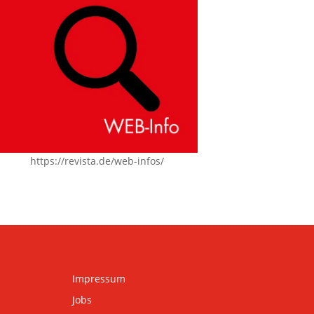
https://revista.de/web-infos/
Impressum
Jobs