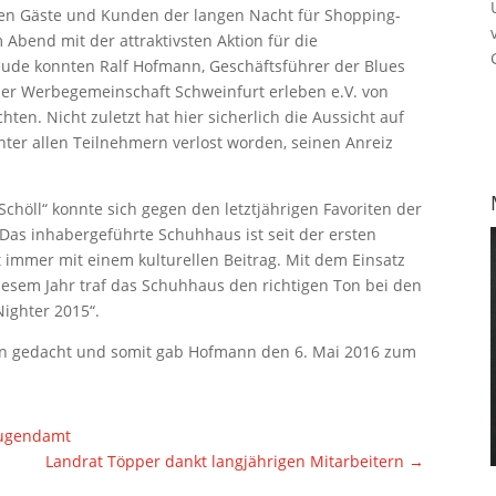
ten Gäste und Kunden der langen
Nacht für Shopping-
 Abend mit der attraktivsten Aktion für die
reude konnten Ralf
Hofmann, Geschäftsführer der Blues
r der Werbegemeinschaft Schweinfurt
erleben e.V. von
chten. Nicht zuletzt hat hier sicherlich die Aussicht
auf
nter allen
Teilnehmern verlost worden, seinen Anreiz
Schöll“ konnte
sich gegen den letztjährigen Favoriten der
 Das inhabergeführte
Schuhhaus ist seit der ersten
 immer mit einem kulturellen Beitrag. Mit dem
Einsatz
diesem
Jahr traf das Schuhhaus den richtigen Ton bei den
ighter 2015“.
on gedacht und
somit gab Hofmann den 6. Mai 2016 zum
Jugendamt
Landrat Töpper dankt langjährigen Mitarbeitern
→