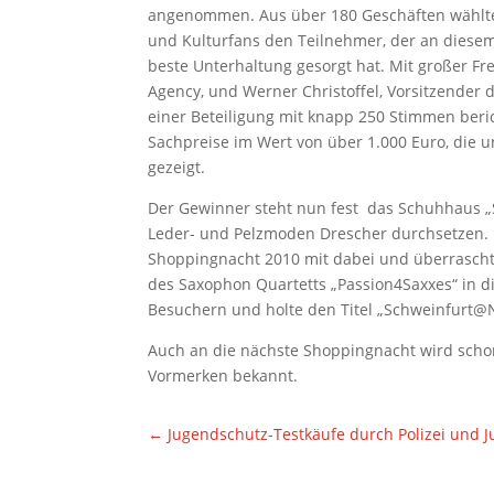
angenommen. Aus
über 180 Geschäften wähl
und Kulturfans den Teilnehmer, der an
diesem
beste
Unterhaltung gesorgt hat. Mit großer F
Agency, und Werner
Christoffel, Vorsitzende
einer Beteiligung mit knapp 250 Stimmen
beri
Sachpreise im Wert von über 1.000 Euro, die u
gezeigt.
Der Gewinner steht nun fest  das Schuhhaus „
Leder- und
Pelzmoden Drescher durchsetzen.
Shoppingnacht 2010 mit dabei
und überrascht
des Saxophon Quartetts „Passion4Saxxes“ in 
Besuchern
und holte den Titel „Schweinfurt@N
Auch an die nächste Shoppingnacht wird sch
Vormerken bekannt.
←
Jugendschutz-Testkäufe durch Polizei und 