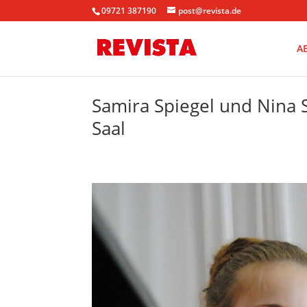
09721 387190
post@revista.de
A
Samira Spiegel und Nina S
Saal