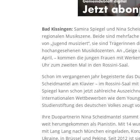
Bad Kissingen:
Samira Spiegel und Nina Schei
regionalen Musikszene. Beide sind mehrfache
von „Jugend musiziert“, sie sind Trägerinnen
hochangesehenen Musikdozenten. An „Geige und 
April, – kommen die jungen Frauen mit Werke
Uhr zum zweiten Mal in den Rossini-Saal.
Schon im vergangenen Jahr begeisterte das Du
Scheidmantel am Klavier – im Rossini-Saal mit
Spiegel kann schon jetzt zahlreiche Auszeichn
internationalen Wettbewerben wie dem Young 
Studienstiftung des deutschen Volkes zeugt vo
Ihre Duopartnerin Nina Scheidmantel stammt a
weit herumgekommen als Pianistin. Mit 14 w
mit Lang Lang nach München eingeladen, Konze
Ukraine, in Brüssel und Peking. Seit 2012 ist s