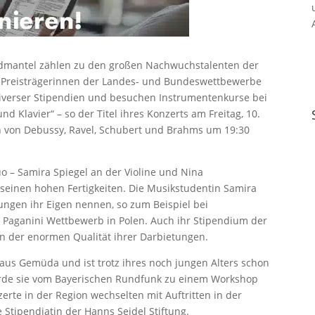
dmantel zählen zu den großen Nachwuchstalenten der
 Preisträgerinnen der Landes- und Bundeswettbewerbe
 diverser Stipendien und besuchen Instrumentenkurse bei
Klavier“ – so der Titel ihres Konzerts am Freitag, 10.
n von Debussy, Ravel, Schubert und Brahms um 19:30
o – Samira Spiegel an der Violine und Nina
 seinen hohen Fertigkeiten. Die Musikstudentin Samira
ungen ihr Eigen nennen, so zum Beispiel bei
Paganini Wettbewerb in Polen. Auch ihr Stipendium der
n der enormen Qualität ihrer Darbietungen.
us Gemüda und ist trotz ihres noch jungen Alters schon
urde sie vom Bayerischen Rundfunk zu einem Workshop
rte in der Region wechselten mit Auftritten in der
ie Stipendiatin der Hanns Seidel Stiftung.