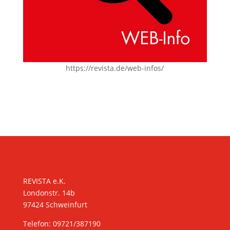
https://revista.de/web-infos/
KONTAKT
REVISTA e.K.
Londonstr. 14b
97424 Schweinfurt
Telefon: 09721/387190