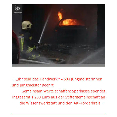
←
„Ihr seid das Handwerk!“ – 504 Jungmeisterinnen
und Jungmeister geehrt
Gemeinsam Werte schaffen: Sparkasse spendet
insgesamt 1.200 Euro aus der Stiftergemeinschaft an
die Wissenswerkstatt und den AKI-Förderkreis
→