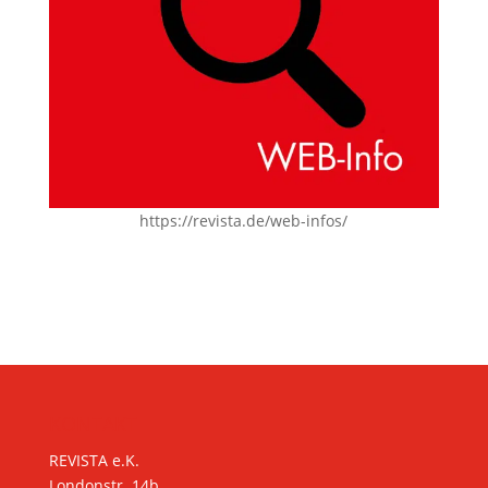
https://revista.de/web-infos/
KONTAKT
REVISTA e.K.
Londonstr. 14b