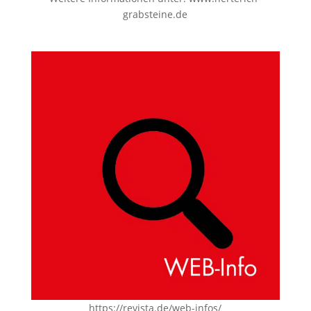
grabsteine.de
https://revista.de/web-infos/