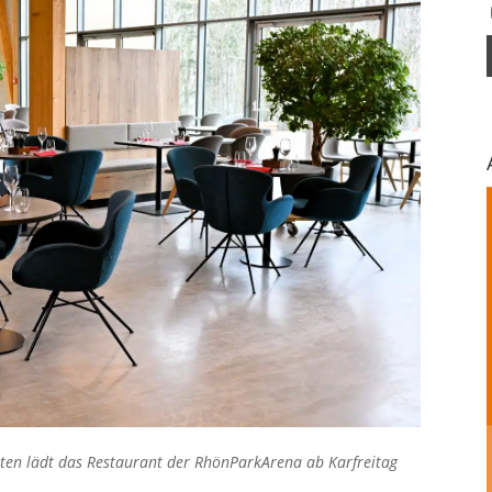
nten lädt das Restaurant der RhönParkArena ab Karfreitag