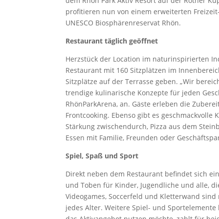
dem Rhön Park Aktiv Resort auf der Rother Kup
profitieren nun von einem erweiterten Freize
UNESCO Biosphärenreservat Rhön.
Restaurant täglich geöffnet
Herzstück der Location im naturinspirierten In
Restaurant mit 160 Sitzplätzen im Innenberei
Sitzplätze auf der Terrasse geben. „Wir bere
trendige kulinarische Konzepte für jeden Gesc
RhönParkArena, an. Gäste erleben die Zuberei
Frontcooking. Ebenso gibt es geschmackvolle Ka
Stärkung zwischendurch, Pizza aus dem Steinb
Essen mit Familie, Freunden oder Geschäftspar
Spiel, Spaß und Sport
Direkt neben dem Restaurant befindet sich ein 
und Toben für Kinder, Jugendliche und alle, 
Videogames, Soccerfeld und Kletterwand sind 
jedes Alter. Weitere Spiel- und Sportelemente
das Aktivangebot nutzen möchte, zahlt für be