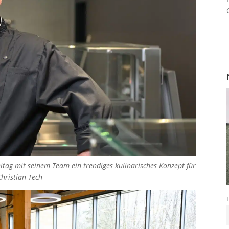
itag mit seinem Team ein trendiges kulinarisches Konzept für
hristian Tech