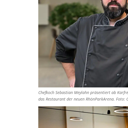
Chefkoch Sebastian Meylahn präsentiert ab Karfre
das Restaurant der neuen RhönParkArena. Foto: C