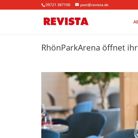
09721 387190
post@revista.de
A
RhönParkArena öffnet ih