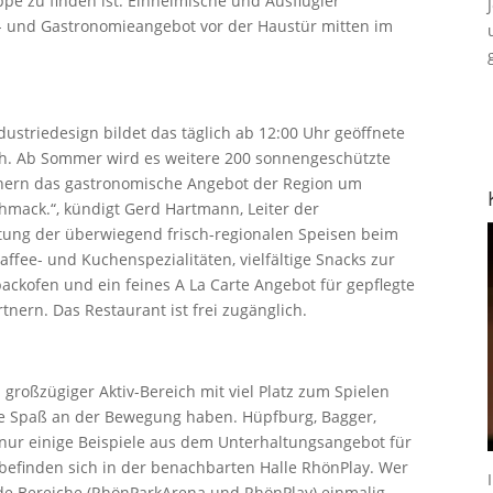
pe zu finden ist. Einheimische und Ausflügler
it- und Gastronomieangebot vor der Haustür mitten im
dustriedesign bildet das täglich ab 12:00 Uhr geöffnete
ch. Ab Sommer wird es weitere 200 sonnengeschützte
ichern das gastronomische Angebot der Region um
hmack.“, kündigt Gerd Hartmann, Leiter der
tung der überwiegend frisch-regionalen Speisen beim
ffee- und Kuchenspezialitäten, vielfältige Snacks zur
ackofen und ein feines A La Carte Angebot für gepflegte
tnern. Das Restaurant ist frei zugänglich.
großzügiger Aktiv-Bereich mit viel Platz zum Spielen
die Spaß an der Bewegung haben. Hüpfburg, Bagger,
nur einige Beispiele aus dem Unterhaltungsangebot für
 befinden sich in der benachbarten Halle RhönPlay. Wer
ide Bereiche (RhönParkArena und RhönPlay) einmalig