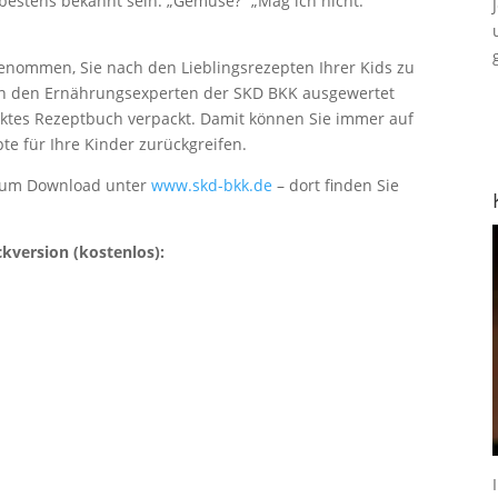
 bestens bekannt sein: „Gemüse?“ „Mag ich nicht.“
enommen, Sie nach den Lieblingsrezepten Ihrer Kids zu
on den Ernährungsexperten der SKD BKK ausgewertet
aktes Rezeptbuch verpackt. Damit können Sie immer auf
pte für Ihre Kinder zurückgreifen.
r zum Download unter
www.skd-bkk.de
– dort finden Sie
ckversion (kostenlos):