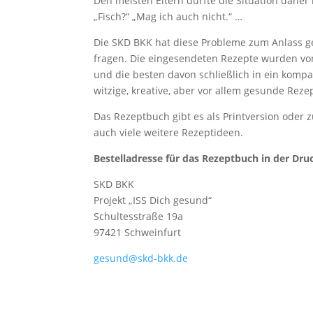
Den meisten Eltern dürfte die Situation daher
„Fisch?“ „Mag ich auch nicht.“ …
Die SKD BKK hat diese Probleme zum Anlass g
fragen. Die eingesendeten Rezepte wurden v
und die besten davon schließlich in ein komp
witzige, kreative, aber vor allem gesunde Reze
Das Rezeptbuch gibt es als Printversion ode
auch viele weitere Rezeptideen.
Bestelladresse für das Rezeptbuch in der Dru
SKD BKK
Projekt „ISS Dich gesund“
Schultesstraße 19a
97421 Schweinfurt
gesund@skd-bkk.de