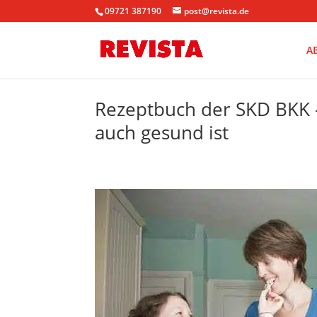
09721 387190
post@revista.de
A
Rezeptbuch der SKD BKK 
auch gesund ist