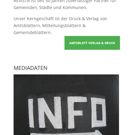
REVISTA ist seit 50 Jahren zuverlässiger Partner für
Gemeinden, Städte und Kommunen.
Unser Kerngeschäft ist der
Druck & Verlag von
Amtsblättern, Mitteilungsblättern &
Gemeindeblättern
.
AMTSBLATT VERLAG & DRUCK
MEDIADATEN