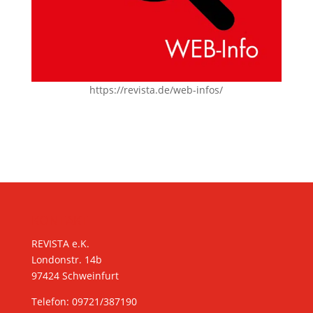
https://revista.de/web-infos/
KONTAKT
REVISTA e.K.
Londonstr. 14b
97424 Schweinfurt
Telefon: 09721/387190