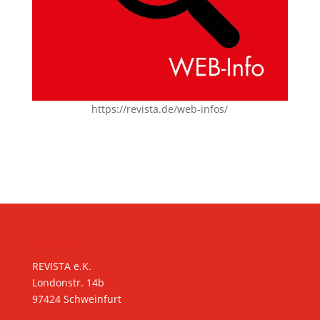
https://revista.de/web-infos/
KONTAKT
REVISTA e.K.
Londonstr. 14b
97424 Schweinfurt