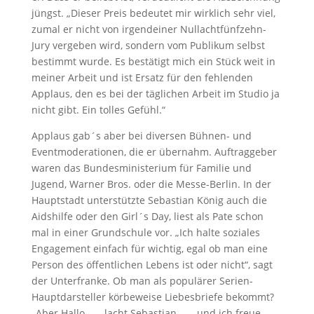
jüngst. „Dieser Preis bedeutet mir wirklich sehr viel,
zumal er nicht von irgendeiner Nullachtfünfzehn-
Jury vergeben wird, sondern vom Publikum selbst
bestimmt wurde. Es bestätigt mich ein Stück weit in
meiner Arbeit und ist Ersatz für den fehlenden
Applaus, den es bei der täglichen Arbeit im Studio ja
nicht gibt. Ein tolles Gefühl.“
Applaus gab´s aber bei diversen Bühnen- und
Eventmoderationen, die er übernahm. Auftraggeber
waren das Bundesministerium für Familie und
Jugend, Warner Bros. oder die Messe-Berlin. In der
Hauptstadt unterstützte Sebastian König auch die
Aidshilfe oder den Girl´s Day, liest als Pate schon
mal in einer Grundschule vor. „Ich halte soziales
Engagement einfach für wichtig, egal ob man eine
Person des öffentlichen Lebens ist oder nicht“, sagt
der Unterfranke. Ob man als populärer Serien-
Hauptdarsteller körbeweise Liebesbriefe bekommt?
„Aber Hallo… „, lacht Sebastian. „… und ich freue