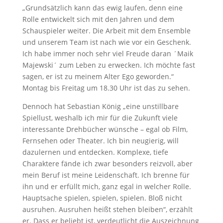
„Grundsätzlich kann das ewig laufen, denn eine
Rolle entwickelt sich mit den Jahren und dem
Schauspieler weiter. Die Arbeit mit dem Ensemble
und unserem Team ist nach wie vor ein Geschenk.
Ich habe immer noch sehr viel Freude daran ´Maik
Majewski´ zum Leben zu erwecken. Ich möchte fast
sagen, er ist zu meinem Alter Ego geworden.“
Montag bis Freitag um 18.30 Uhr ist das zu sehen.
Dennoch hat Sebastian König „eine unstillbare
Spiellust, weshalb ich mir für die Zukunft viele
interessante Drehbücher wünsche – egal ob Film,
Fernsehen oder Theater. Ich bin neugierig, will
dazulernen und entdecken. Komplexe, tiefe
Charaktere fände ich zwar besonders reizvoll, aber
mein Beruf ist meine Leidenschaft. Ich brenne für
ihn und er erfüllt mich, ganz egal in welcher Rolle.
Hauptsache spielen, spielen, spielen. Bloß nicht
ausruhen. Ausruhen heißt stehen bleiben“, erzählt
er. Dass er beliebt ist, verdeutlicht die Auszeichnung