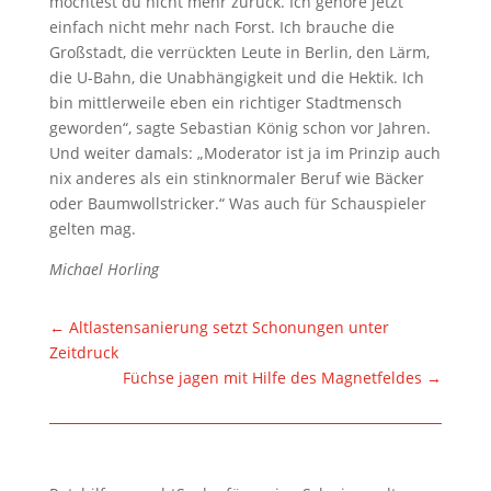
möchtest du nicht mehr zurück. Ich gehöre jetzt
einfach nicht mehr nach Forst. Ich brauche die
Großstadt, die verrückten Leute in Berlin, den Lärm,
die U-Bahn, die Unabhängigkeit und die Hektik. Ich
bin mittlerweile eben ein richtiger Stadtmensch
geworden“, sagte Sebastian König schon vor Jahren.
Und weiter damals: „Moderator ist ja im Prinzip auch
nix anderes als ein stinknormaler Beruf wie Bäcker
oder Baumwollstricker.“ Was auch für Schauspieler
gelten mag.
Michael Horling
←
Altlastensanierung setzt Schonungen unter
Zeitdruck
Füchse jagen mit Hilfe des Magnetfeldes
→