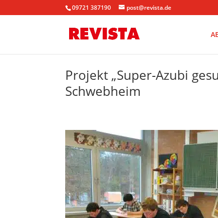
09721 387190
post@revista.de
A
Projekt „Super-Azubi gesu
Schwebheim