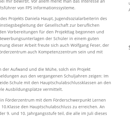
 bei mir bewirbt. Vor allem merkt man das Interesse an
ftsführer von FPS Informationssysteme.
des Projekts Daniela Haupt, Jugendsozialarbeiterin des
instiegsbegleitung der Gesellschaft zur beruflichen
 den Vorbereitungen für den Projekttag begonnen und
Bewerbungsunterlagen der Schüler in einem guten
ung dieser Arbeit freute sich auch Wolfgang Feser, der
s Förderzentrum auch Kompetenzzentrum sein und mit
ch der Aufwand und die Mühe, solch ein Projekt
ckmeldungen aus den vergangenen Schuljahren zeigen: Im
Heide-Schule mit den Hauptschulabschlussklassen an den
le Ausbildungsplätze vermittelt.
t ein Förderzentrum mit dem Förderschwerpunkt Lernen
ige 10.Klasse den Hauptschulabschluss zu erreichen. An
9. und 10. Jahrgangsstufe teil, die alle im Juli dieses