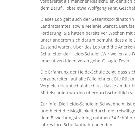
vorbereitet als mancher Realschüler, der sich
dem Beruf“, lobte etwa Wolfgang Fähr, Geschä
Dieses Lob galt auch der Gesamtkoordinatorin 
Landratsamtes, sowie Melanie Starost, Berufse
Förderung. Sie hatten bereits vor Wochen mit
unter anderem sich darum bemüht, dass alle 
Zustand waren. Über das Lob und die Anerkenn
Schulleiter der Heide-Schule: „Wir wollen al
innovativen Ideen voran gehen“, sagte Feser.
Die Erfahrung der Heide-Schule zeigt, dass si
vorzubereiten, auf alle Fälle lohnen. Die Rü
Vergleich Hauptschulabschlussklasse an der 
Mittelschulen wurden überdurchschnittlich vie
Zur Info: Die Heide-Schule in Schwebheim is
und bietet die Möglichkeit durch die freiwill
dem Bewerbungstraining nahmen 34 Schüler der 
Jahres ihre Schullaufbahn beenden.