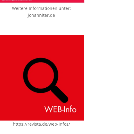
Weitere Informationen unter:
johanniter.de
https://revista.de/web-infos/