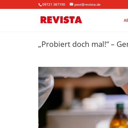
09721 387190
post@revista.de
A
„Probiert doch mal!“ – G