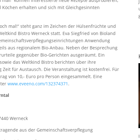
 mal!“ können Interessierte neue Rezepte ausprobieren,
 Köchen erhalten und sich mit Gleichgesinnten
doch mal!“ steht ganz im Zeichen der Hülsenfrüchte und
eltkind Bistro Werneck statt. Eva Siegfried von Bioland
 Gemeinschaftsverpflegungseinrichtungen Anwendung
eils aus regionalem Bio-Anbau. Neben der Besprechung
rurteile gegenüber Bio-Gerichten ausgeräumt. Ein
sowie das Weltkind Bistro berichten über ihre
Zeit für Austausch. Die Veranstaltung ist kostenfrei. Für
trag von 10,- Euro pro Person eingesammelt. Eine
nter
www.eveeno.com/132374371
.
rntal
 97440 Werneck
tragende aus der Gemeinschaftsverpflegung