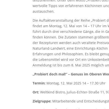
teilzunehmen. Unter dem Motto „Probiert doch
wertvolle Tipps von erfahrenen Köchinnen und
austauschen.
Die Auftaktveranstaltung der Reihe „Probiert 
findet am Montag, 12. Mai von 14 – 17 Uhr im W
führt durch drei verschiedene Gänge, die in
finden können. Die Zutaten stammen größtent
der Rezepturen werden auch veraltete Preisvo
Naturland-Landwirt, eine Einrichtungs-Köchin 
Erfahrungen und Philosophien. Es bleibt genug 
die Lebensmittel wird vor Ort ein Unkostenbei
Anmeldung ist bis zum 8. Mai 2025 möglich u
„Probiert doch mal!“ – Genuss im Oberen We
Termin:
Montag, 12. Mai 2025 14 – 17.30 Uhr
Ort:
Weltkind Bistro, Julius-Echter-Straße 11,
Zielgruppe:
Mitarbeitende und Entscheidungs