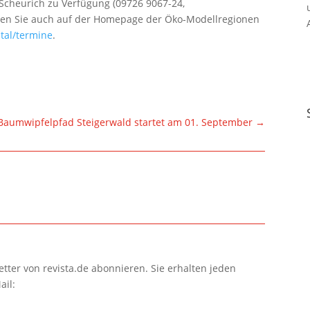
 Scheurich zu Verfügung (09726 9067-24,
uen Sie auch auf der Homepage der Öko-Modellregionen
tal/termine
.
m Baumwipfelpfad Steigerwald startet am 01. September
→
tter von revista.de abonnieren. Sie erhalten jeden
ail: