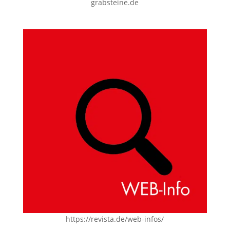
grabsteine.de
https://revista.de/web-infos/