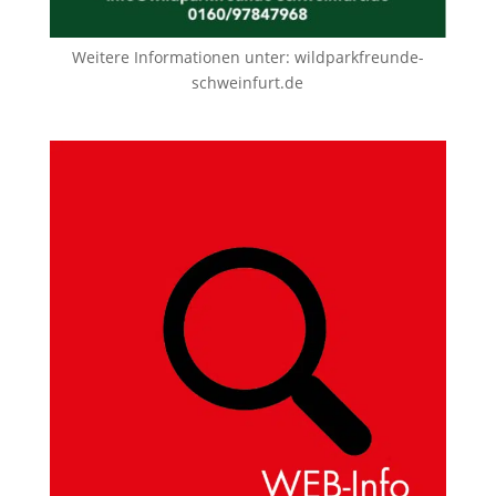
Weitere Informationen unter:
wildparkfreunde-
schweinfurt.de