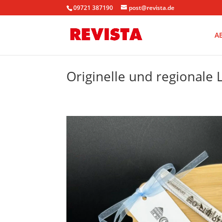
09721 387190
post@revista.de
A
Originelle und regionale