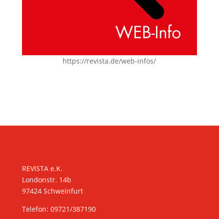
https://revista.de/web-infos/
KONTAKT
REVISTA e.K.
Londonstr. 14b
97424 Schweinfurt
Telefon: 09721/387190