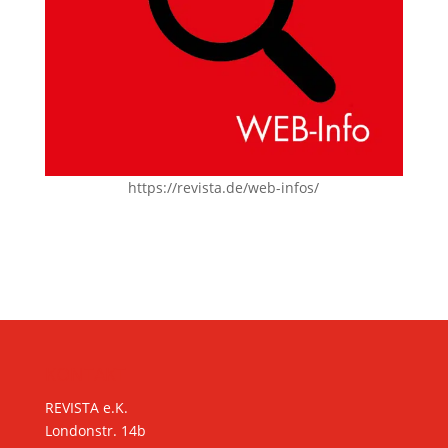
https://revista.de/web-infos/
KONTAKT
REVISTA e.K.
Londonstr. 14b