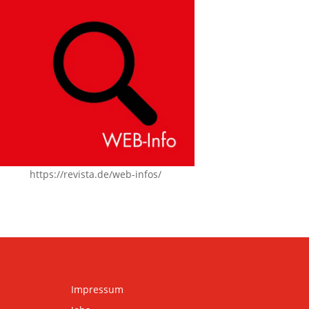
https://revista.de/web-infos/
Impressum