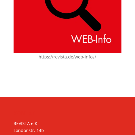
https://revista.de/web-infos/
KONTAKT
REVISTA e.K.
Londonstr. 14b