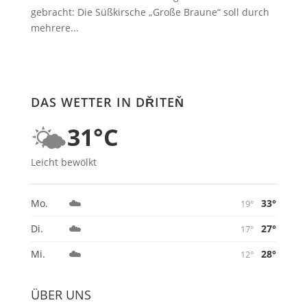
gebracht: Die Süßkirsche „Große Braune“ soll durch
mehrere...
DAS WETTER IN DŘITEŇ
🌤️
31°C
Leicht bewölkt
☁️
33°
Mo.
19°
☁️
27°
Di.
17°
☁️
28°
Mi.
12°
ÜBER UNS