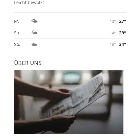
Leicht bewölkt
🌤️
27°
Fr.
13°
🌤️
29°
Sa.
14°
☁️
34°
So.
16°
ÜBER UNS