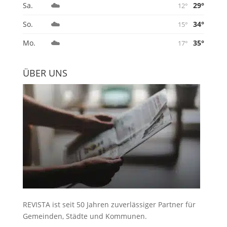
☁️
29°
Sa.
12°
☁️
34°
So.
15°
☁️
35°
Mo.
17°
ÜBER UNS
REVISTA ist seit 50 Jahren zuverlässiger Partner für
Gemeinden, Städte und Kommunen.