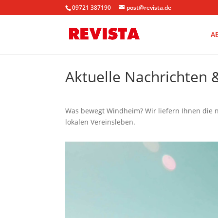
09721 387190
post@revista.de
A
Aktuelle Nachrichten
Was bewegt Windheim? Wir liefern Ihnen die 
lokalen Vereinsleben.