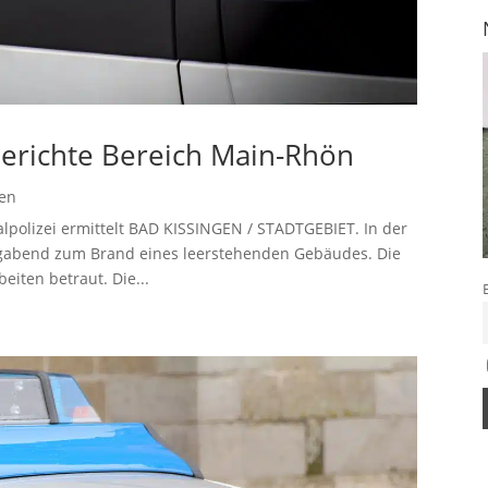
berichte Bereich Main-Rhön
gen
polizei ermittelt BAD KISSINGEN / STADTGEBIET. In der
agabend zum Brand eines leerstehenden Gebäudes. Die
iten betraut. Die...