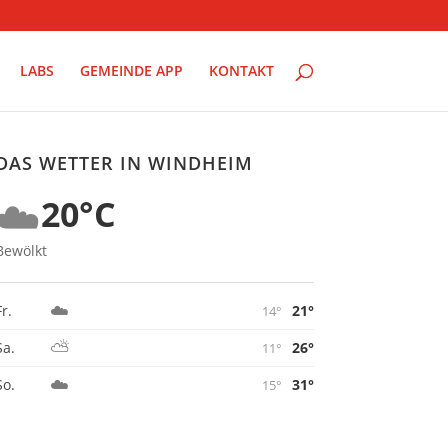
LABS
GEMEINDE APP
KONTAKT
DAS WETTER IN WINDHEIM
☁️
20°C
Bewölkt
☁️
21°
Fr.
14°
⛅
26°
Sa.
11°
☁️
31°
So.
15°