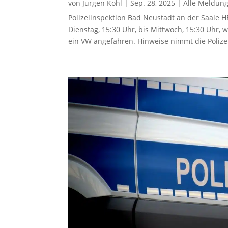
von
Jürgen Kohl
|
Sep. 28, 2025
|
Alle Meldun
Polizeiinspektion Bad Neustadt an der Saale
Dienstag, 15:30 Uhr, bis Mittwoch, 15:30 Uhr,
ein VW angefahren. Hinweise nimmt die Polizei