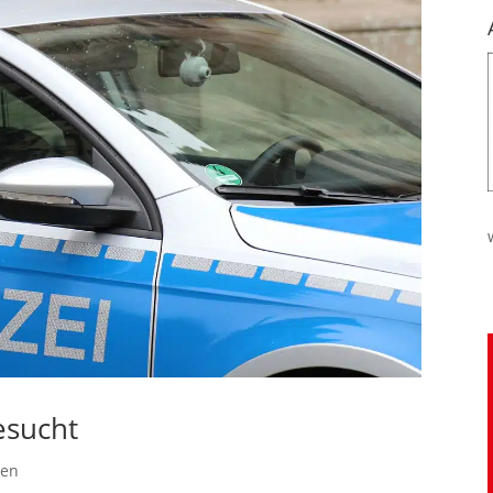
esucht
gen