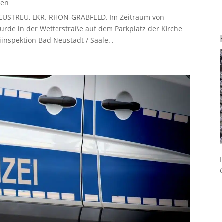
gen
 HEUSTREU, LKR. RHÖN-GRABFELD. Im Zeitraum von
 wurde in der Wetterstraße auf dem Parkplatz der Kirche
inspektion Bad Neustadt / Saale...