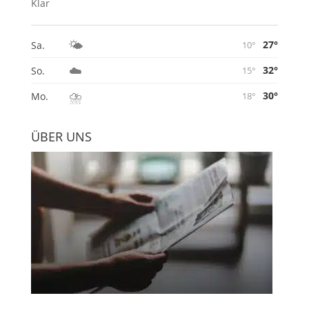
Klar
🌤️
27°
Sa.
10°
☁️
32°
So.
15°
⛈️
30°
Mo.
18°
ÜBER UNS