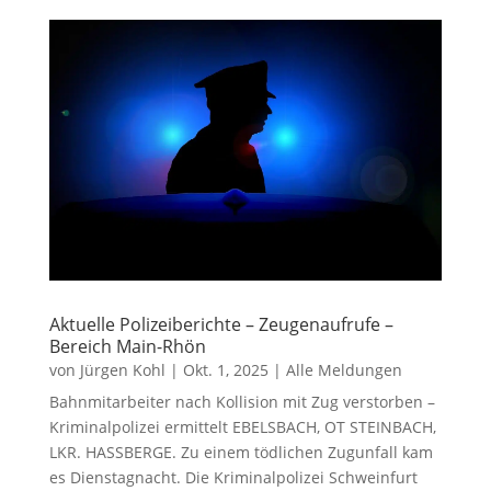
Aktuelle Polizeiberichte – Zeugenaufrufe –
Bereich Main-Rhön
von
Jürgen Kohl
|
Okt. 1, 2025
|
Alle Meldungen
Bahnmitarbeiter nach Kollision mit Zug verstorben –
Kriminalpolizei ermittelt EBELSBACH, OT STEINBACH,
LKR. HASSBERGE. Zu einem tödlichen Zugunfall kam
es Dienstagnacht. Die Kriminalpolizei Schweinfurt