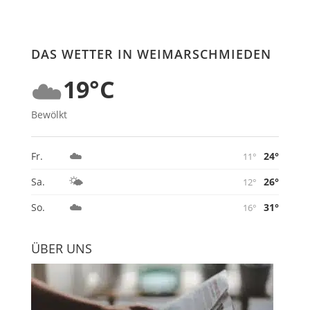
DAS WETTER IN WEIMARSCHMIEDEN
☁️
19°C
Bewölkt
☁️
24°
Fr.
11°
🌤️
26°
Sa.
12°
☁️
31°
So.
16°
ÜBER UNS