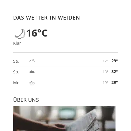
DAS WETTER IN WEIDEN
🌙
16°C
Klar
⛅
29°
Sa.
12°
☁️
32°
So.
13°
⛈️
29°
Mo.
19°
ÜBER UNS