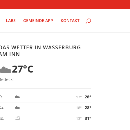
LABS
GEMEINDE APP
KONTAKT
DAS WETTER IN WASSERBURG
AM INN
☁️
27°C
Bedeckt
☁️
28°
Fr.
17°
☁️
28°
Sa.
18°
⛅
31°
So.
13°