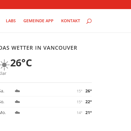
LABS
GEMEINDE APP
KONTAKT
DAS WETTER IN VANCOUVER
☀️
26°C
Klar
☁️
26°
Sa.
15°
☁️
22°
So.
15°
☁️
21°
Mo.
14°