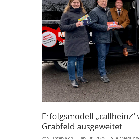
Erfolgsmodell „callheinz“
Grabfeld ausgeweitet
von
Jürgen Kohl
|
Jan. 30, 2025
|
Alle Meldung