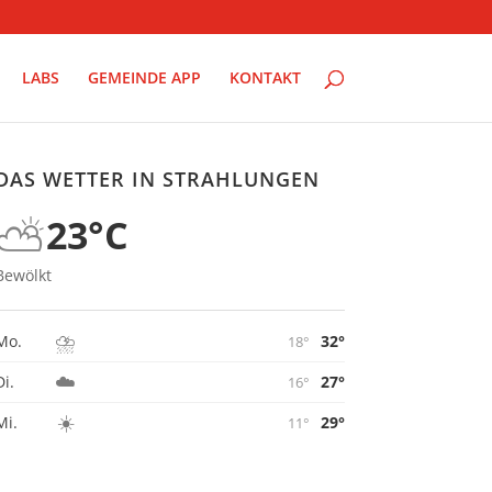
LABS
GEMEINDE APP
KONTAKT
DAS WETTER IN STRAHLUNGEN
⛅
23°C
Bewölkt
⛈️
32°
Mo.
18°
☁️
27°
Di.
16°
☀️
29°
Mi.
11°