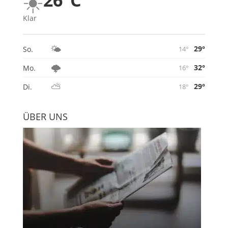
☀️
Klar
🌤️
29°
So.
14°
🌩️
32°
Mo.
16°
⛅
29°
Di.
18°
ÜBER UNS