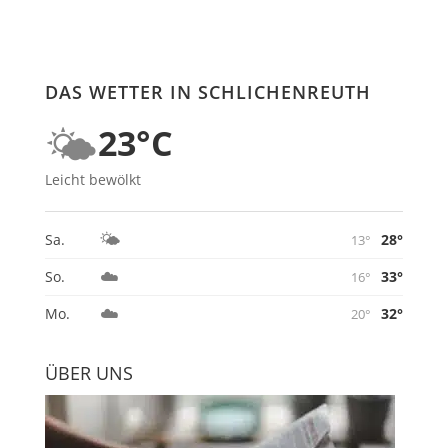
DAS WETTER IN SCHLICHENREUTH
🌤️
23°C
Leicht bewölkt
🌤️
28°
Sa.
13°
☁️
33°
So.
16°
☁️
32°
Mo.
20°
ÜBER UNS