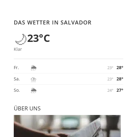
DAS WETTER IN SALVADOR
🌙
23°C
Klar
🌦️
28°
Fr.
23°
⛈️
28°
Sa.
23°
🌦️
27°
So.
24°
ÜBER UNS