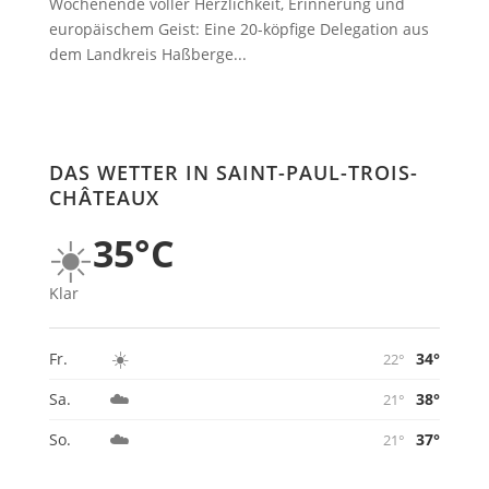
Wochenende voller Herzlichkeit, Erinnerung und
europäischem Geist: Eine 20-köpfige Delegation aus
dem Landkreis Haßberge...
DAS WETTER IN SAINT-PAUL-TROIS-
CHÂTEAUX
☀️
35°C
Klar
☀️
34°
Fr.
22°
☁️
38°
Sa.
21°
☁️
37°
So.
21°