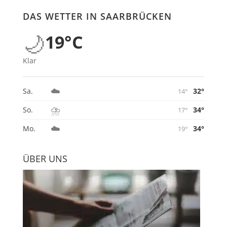
DAS WETTER IN SAARBRÜCKEN
🌙
19°C
Klar
☁️
32°
Sa.
14°
⛈️
34°
So.
17°
☁️
34°
Mo.
19°
ÜBER UNS