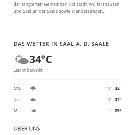
der tangierten Gemeinden Hollstadt, Wülfershausen
und Saal an der Saale sowie Mandatsträger...
DAS WETTER IN SAAL A. D. SAALE
🌤️
34°C
Leicht bewölkt
🌩️
32°
Mo.
15°
☁️
27°
Di.
14°
🌤️
29°
Mi.
11°
ÜBER UNS