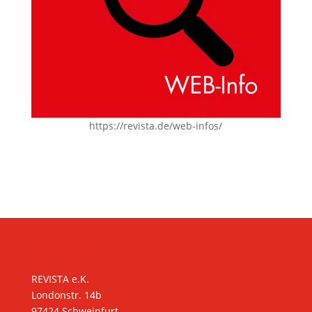
https://revista.de/web-infos/
KONTAKT
REVISTA e.K.
Londonstr. 14b
97424 Schweinfurt