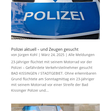
Polizei aktuell – und Zeugen gesucht
von
Jürgen Kohl
|
März 24, 2025
|
Alle Meldungen
23-Jähriger flüchtet mit seinem Motorrad vor der
Polizei – Gefährdete Verkehrsteilnehmer gesucht
BAD KISSINGEN / STADTGEBIET. Ohne erkennbaren
Grund flüchtete am Sonntagmittag ein 23-Jähriger
mit seinem Motorrad vor einer Streife der Bad
Kissinger Polizei und...