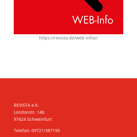
https://revista.de/web-infos/
KONTAKT
REVISTA e.K.
Londonstr. 14b
97424 Schweinfurt
Telefon: 09721/387190