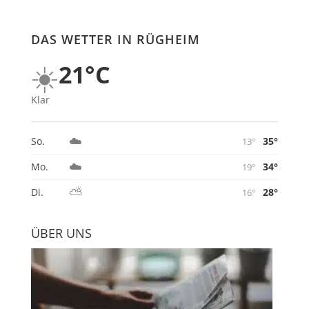
DAS WETTER IN RÜGHEIM
☀️
21°C
Klar
☁️
35°
So.
13°
☁️
34°
Mo.
19°
⛅
28°
Di.
16°
ÜBER UNS