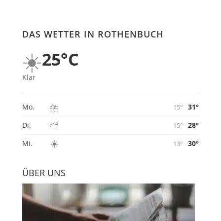
DAS WETTER IN ROTHENBUCH
☀️
25°C
Klar
⛈️
31°
Mo.
15°
⛅
28°
Di.
15°
☀️
30°
Mi.
13°
ÜBER UNS