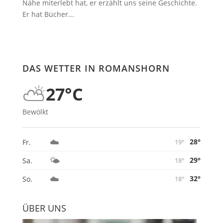
Nähe miterlebt hat, er erzählt uns seine Geschichte.
Er hat Bücher...
DAS WETTER IN ROMANSHORN
⛅
27°C
Bewölkt
☁️
28°
Fr.
19°
🌤️
29°
Sa.
18°
☁️
32°
So.
18°
ÜBER UNS