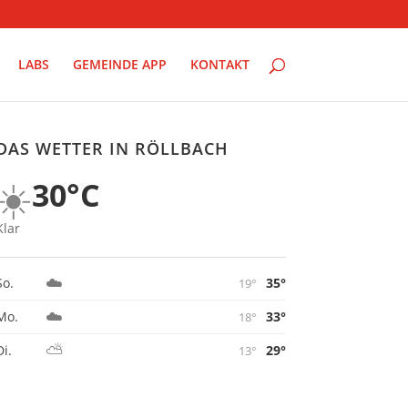
LABS
GEMEINDE APP
KONTAKT
DAS WETTER IN RÖLLBACH
☀️
30°C
Klar
☁️
35°
So.
19°
☁️
33°
Mo.
18°
⛅
29°
Di.
13°