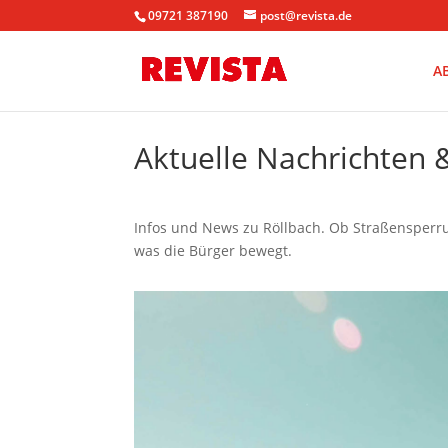
09721 387190
post@revista.de
A
Aktuelle Nachrichten
Infos und News zu Röllbach. Ob Straßensperrun
was die Bürger bewegt.