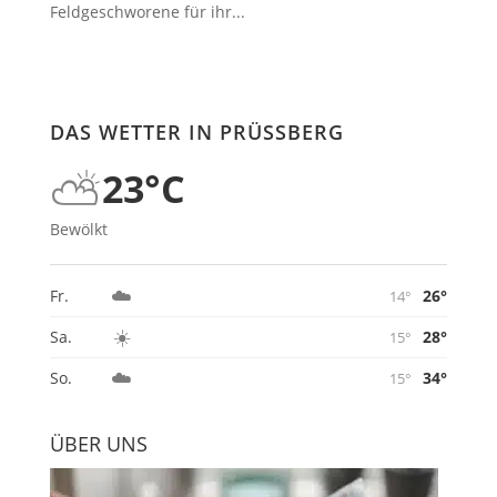
Feldgeschworene für ihr...
DAS WETTER IN PRÜSSBERG
⛅
23°C
Bewölkt
☁️
26°
Fr.
14°
☀️
28°
Sa.
15°
☁️
34°
So.
15°
ÜBER UNS