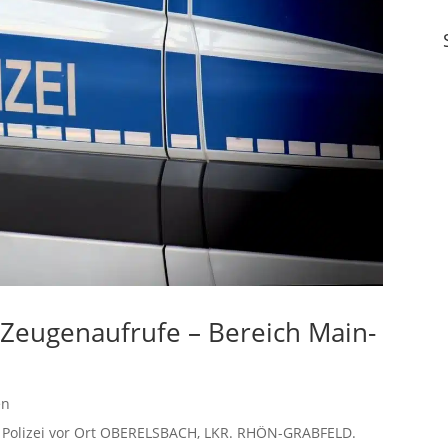
– Zeugenaufrufe – Bereich Main-
en
e – Polizei vor Ort OBERELSBACH, LKR. RHÖN-GRABFELD.