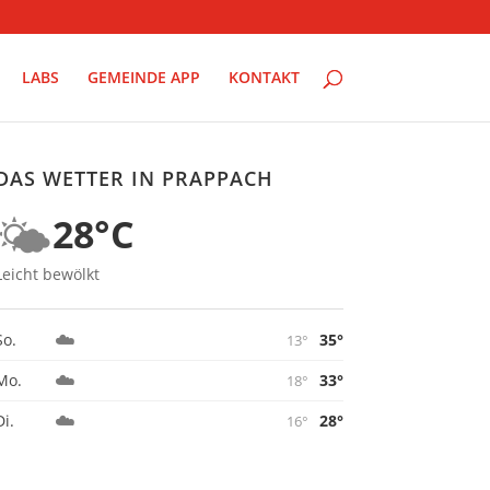
LABS
GEMEINDE APP
KONTAKT
DAS WETTER IN PRAPPACH
🌤️
28°C
Leicht bewölkt
☁️
35°
So.
13°
☁️
33°
Mo.
18°
☁️
28°
Di.
16°