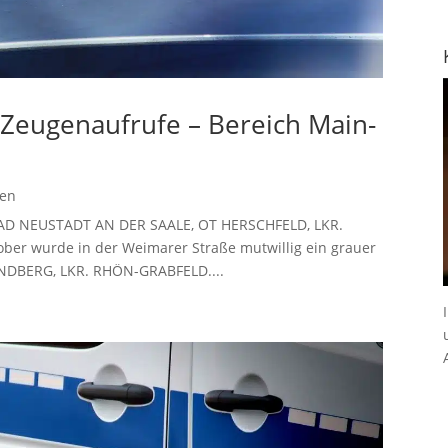
– Zeugenaufrufe – Bereich Main-
gen
e BAD NEUSTADT AN DER SAALE, OT HERSCHFELD, LKR.
er wurde in der Weimarer Straße mutwillig ein grauer
SANDBERG, LKR. RHÖN-GRABFELD....