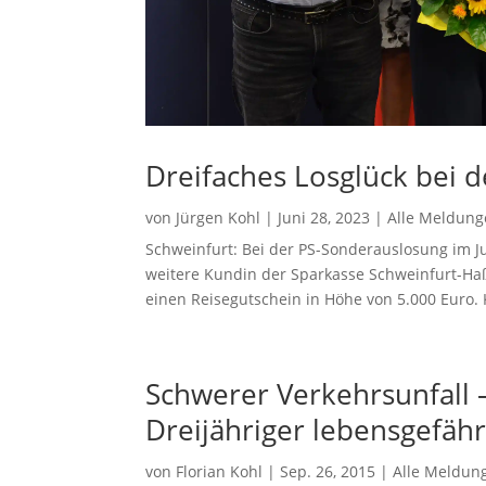
Dreifaches Losglück bei 
von
Jürgen Kohl
|
Juni 28, 2023
|
Alle Meldun
Schweinfurt: Bei der PS-Sonderauslosung im 
weitere Kundin der Sparkasse Schweinfurt-Haß
einen Reisegutschein in Höhe von 5.000 Euro.
Schwerer Verkehrsunfall –
Dreijähriger lebensgefährl
von
Florian Kohl
|
Sep. 26, 2015
|
Alle Meldun