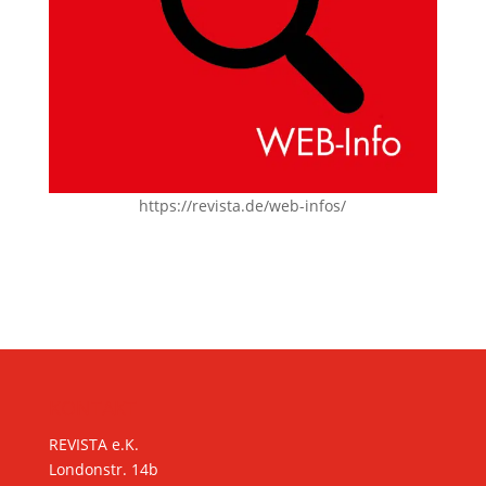
https://revista.de/web-infos/
KONTAKT
REVISTA e.K.
Londonstr. 14b